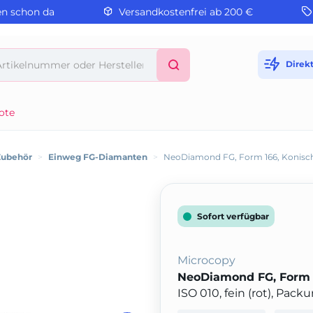
en schon da
Versandkostenfrei ab 200 €
Direk
ote
Zubehör
>
Einweg FG-Diamanten
>
NeoDiamond FG, Form 166, Konisch
Sofort verfügbar
Microcopy
NeoDiamond FG, Form 1
ISO 010, fein (rot), Pack