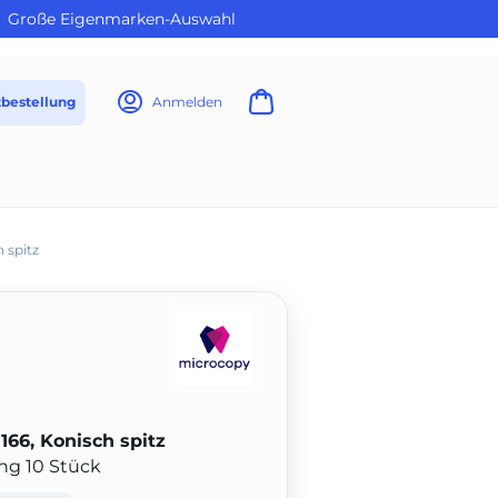
Große Eigenmarken-Auswahl
tbestellung
Anmelden
 spitz
66, Konisch spitz
ung 10 Stück