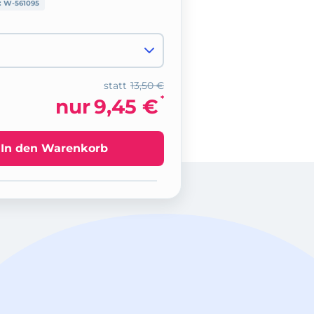
:
W-561095
statt
13,50 €
*
nur
9,45 €
In den Warenkorb