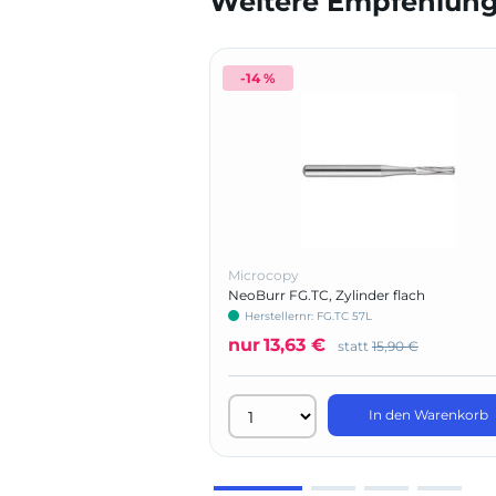
Weitere Empfehlunge
-14 %
Microcopy
NeoBurr FG.TC, Zylinder flach
Herstellernr: FG.TC 57L
nur
13,63 €
statt
15,90 €
In den Warenkorb