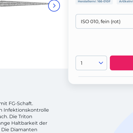
Herstellernr:
166-010F
Artikelnr
mit FG-Schaft.
h Infektionskontrolle
h. Die Triton
ange Haltbarkeit der
 Die Diamanten