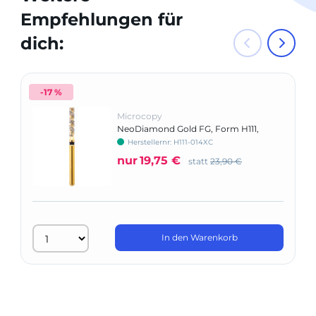
Empfehlungen für
dich:
-17 %
Microcopy
NeoDiamond Gold FG, Form H111,
NeoSpiral, Zylinder flach
Herstellernr: H111-014XC
nur
19,75 €
statt
23,90 €
In den Warenkorb