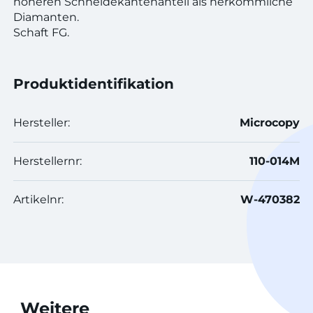
höheren Schneidekantenanteil als herkömmliche
Diamanten.
Schaft FG.
Produktidentifikation
Hersteller:
Microcopy
Herstellernr:
110-014M
Artikelnr:
W-470382
Weitere