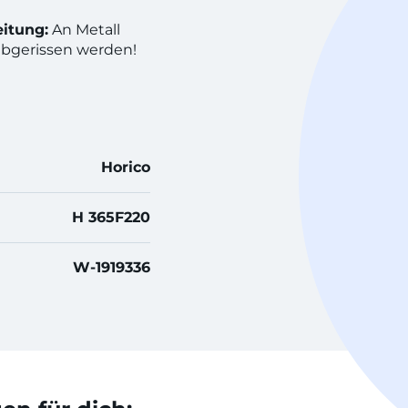
itung:
An Metall
abgerissen werden!
Horico
H 365F220
W-1919336