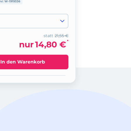
nr:
W-1919336
statt
21,55 €
*
nur
14,80 €
In den Warenkorb