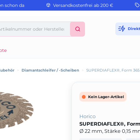
en schon da
Versandkostenfrei ab 200 €
Direk
ote
Zubehör
>
Diamantschleifer / -Scheiben
>
SUPERDIAFLEX®, Form 365
Kein Lager-Artikel
Horico
SUPERDIAFLEX®, Form
Ø 22 mm, Stärke 0,15 mm,