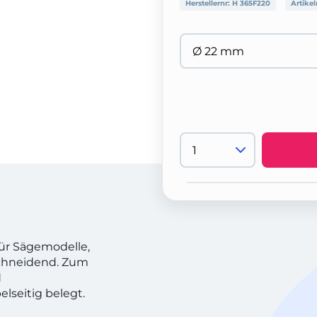
Herstellernr:
H 365F220
Artikel
für Sägemodelle,
schneidend. Zum
d
lseitig belegt.