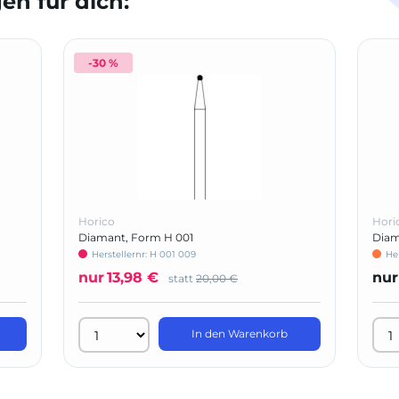
n für dich:
-30 %
Horico
Hori
Diamant, Form H 001
Diam
Herstellernr: H 001 009
He
nur
13,98 €
nur
statt
20,00 €
In den Warenkorb