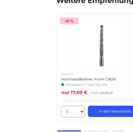
Weitere Empfehlunge
-21 %
Horico
Hartmetallbohrer, Form C162A
Herstellernr: C 162A 104 016
nur
17,69 €
statt
22,55 €
In den Warenkorb