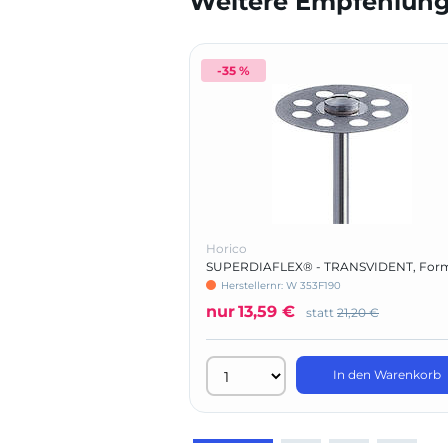
Weitere Empfehlunge
-35 %
Horico
SUPERDIAFLEX® - TRANSVIDENT, For
353 F
Herstellernr: W 353F190
nur
13,59 €
statt
21,20 €
In den Warenkorb