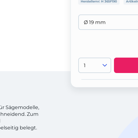
Herstellernr:
H 365F190
Artikel
für Sägemodelle,
schneidend. Zum
d
lseitig belegt.