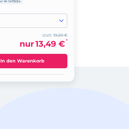
nr:
W-1479224
statt
19,20 €
*
nur
13,49 €
In den Warenkorb