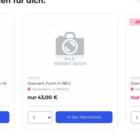
n für dich:
-3
Horico
Hori
m W
Diamant, Form H 199 C
Diam
Herstellernr: H 199C025
He
nur
43,00 €
nur
In den Warenkorb