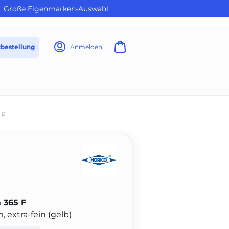
Große Eigenmarken-Auswahl
tbestellung
Anmelden
 F
 365 F
 extra-fein (gelb)