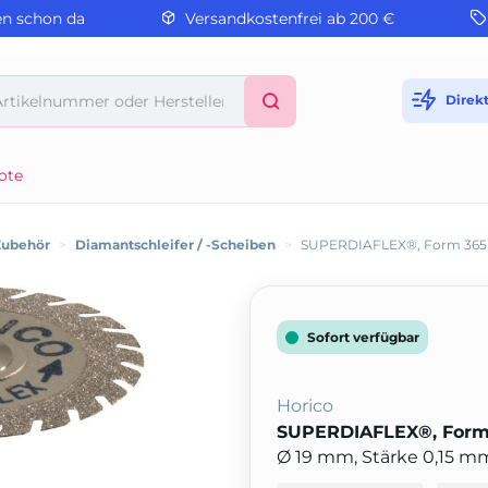
en schon da
Versandkostenfrei ab 200 €
Direk
ote
Zubehör
>
Diamantschleifer / -Scheiben
>
SUPERDIAFLEX®, Form 365
Sofort verfügbar
Horico
SUPERDIAFLEX®, Form
Ø 19 mm, Stärke 0,15 mm,