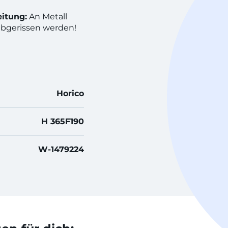
itung:
An Metall
abgerissen werden!
Horico
H 365F190
W-1479224