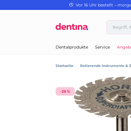
Vor 16 Uhr bestellt – morg
Dentalprodukte
Service
Angeb
Startseite
>
Rotierende Instrumente & 
-29 %