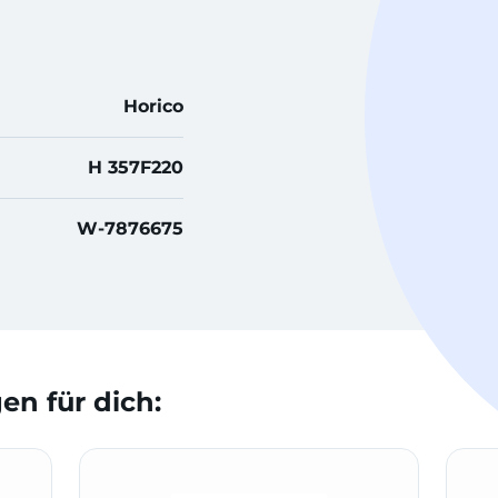
Horico
H 357F220
W-7876675
n für dich: