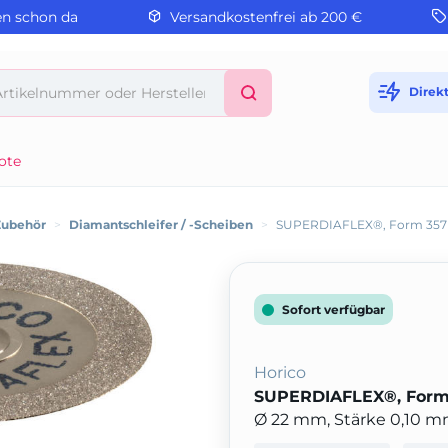
en schon da
Versandkostenfrei ab 200 €
Direk
ote
Zubehör
>
Diamantschleifer / -Scheiben
>
SUPERDIAFLEX®, Form 357
Sofort verfügbar
Horico
SUPERDIAFLEX®, Form
Ø 22 mm, Stärke 0,10 mm,