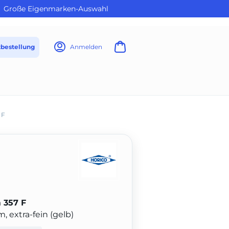
Große Eigenmarken-Auswahl
tbestellung
Anmelden
 F
 357 F
 extra-fein (gelb)