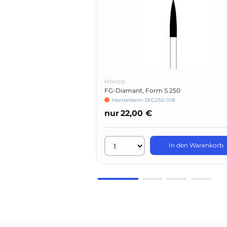
Horico
FG-Diamant, Form S 250
Herstellernr: SFG250 018
nur
22,00 €
In den Warenkorb