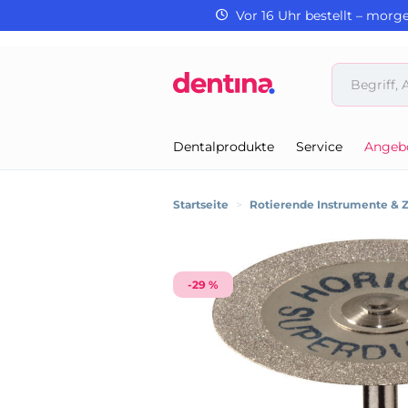
Vor 16 Uhr bestellt – morg
Dentalprodukte
Service
Angeb
Startseite
>
Rotierende Instrumente & 
-29 %