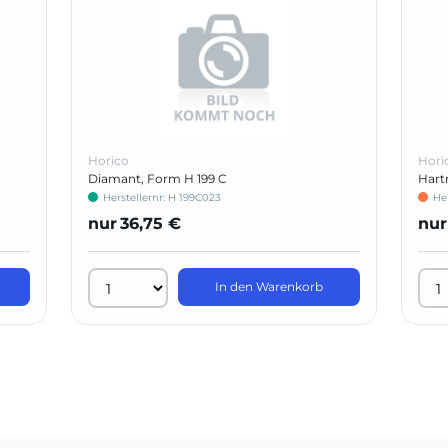
Horico
Hori
Diamant, Form H 199 C
Hartm
Herstellernr: H 199C023
Her
nur
36,75 €
nur
In den Warenkorb