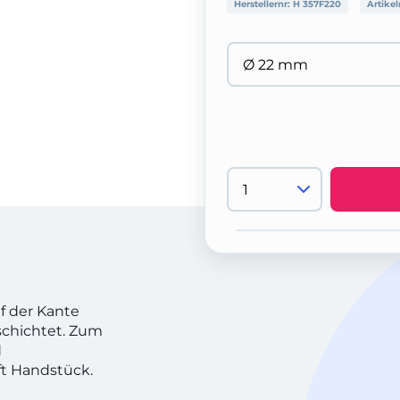
Herstellernr:
H 357F220
Artikel
f der Kante
schichtet. Zum
d
ft Handstück.