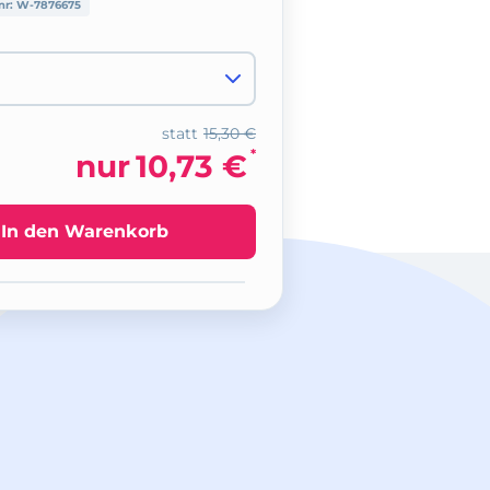
nr:
W-7876675
statt
15,30 €
*
nur
10,73 €
In den Warenkorb