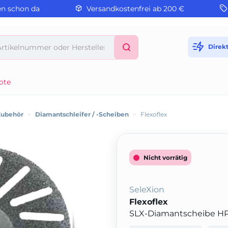
en schon da
Versandkostenfrei ab 200 €
Direk
ote
Zubehör
>
Diamantschleifer / -Scheiben
>
Flexoflex
Nicht vorrätig
SeleXion
Flexoflex
SLX-Diamantscheibe H