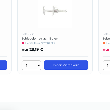
SeleXion
Sele
Schiebelehre nach Boley
Seit
Herstellernr: 957801 SLX
He
nur
23,19 €
nur
In den Warenkorb