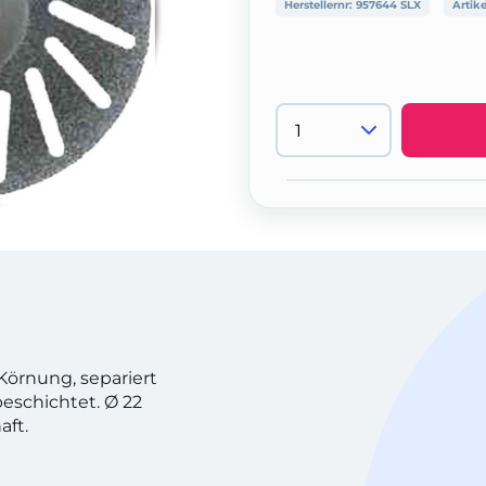
Herstellernr:
957644 SLX
Artik
Körnung, separiert
beschichtet. Ø 22
aft.