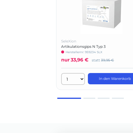
SeleXion
Artikulationsgips N Typ 3
Herstellernr: 959234 SLX
nur
33,96 €
statt
39,95 €
In den Warenkorb