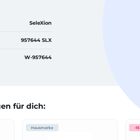
SeleXion
957644 SLX
W-957644
n für dich:
Hausmarke
-15