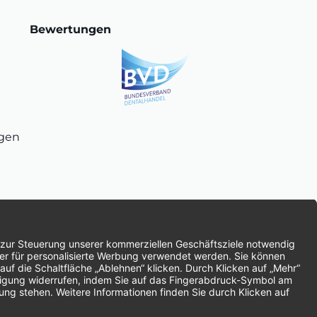
Bewertungen
ngen
chnung
SEPA-Lastschrift
Vorkasse