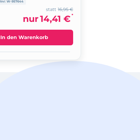
elnr:
W-957644
statt
16,95 €
*
nur
14,41 €
In den Warenkorb