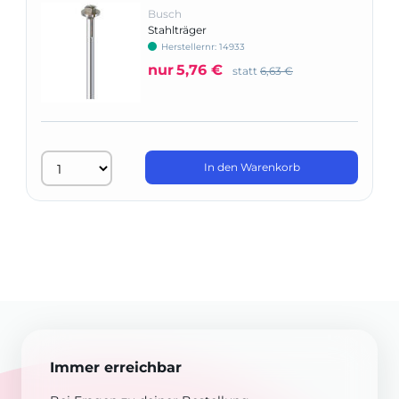
Busch
Stahlträger
Herstellernr: 14933
nur
5,76 €
statt
6,63 €
In den Warenkorb
Immer erreichbar