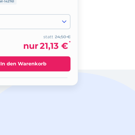
W-142761
statt
24,50 €
*
nur
21,13 €
In den Warenkorb