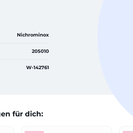
Nichrominox
205010
W-142761
n für dich: