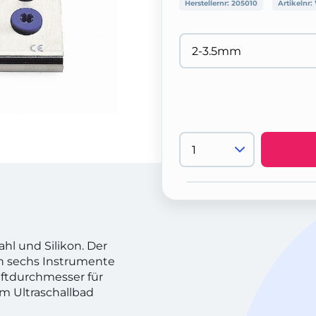
Herstellernr:
205010
Artikelnr:
hl und Silikon. Der
n sechs Instrumente
ftdurchmesser für
Im Ultraschallbad