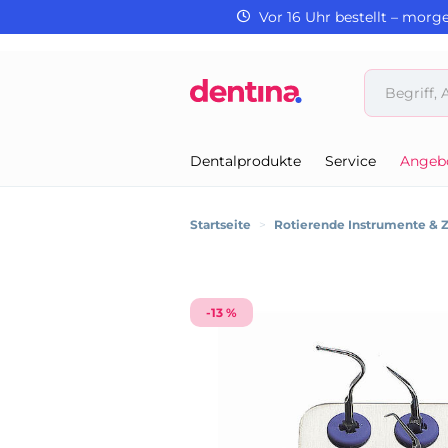
Vor 16 Uhr bestellt – morg
Dentalprodukte
Service
Angeb
Startseite
>
Rotierende Instrumente & 
-13 %