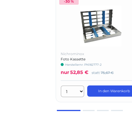
-30 %
Nichrominox
Foto Kassette
Herstellernr: PN182777-2
nur
52,85 €
statt
75,67 €
In den Warenkorb