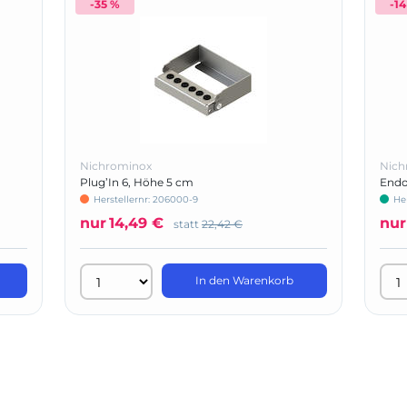
-35 %
-1
Nichrominox
Nich
Plug’In 6, Höhe 5 cm
Endo
Herstellernr: 206000-9
Her
nur
14,49 €
nur
statt
22,42 €
In den Warenkorb