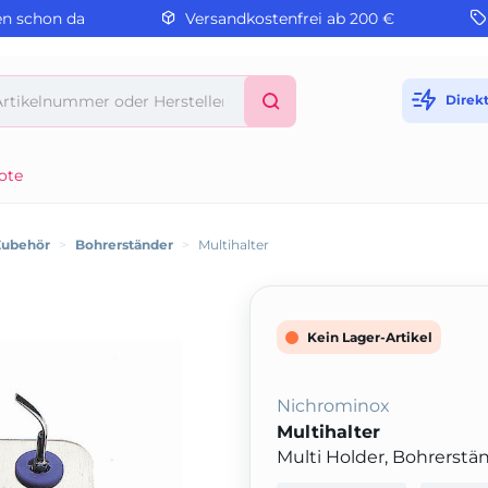
en schon da
Versandkostenfrei ab 200 €
Direk
ote
Zubehör
>
Bohrerständer
>
Multihalter
Kein Lager-Artikel
Nichrominox
Multihalter
Multi Holder, Bohrerstän