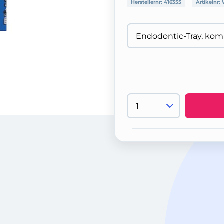
Herstellernr:
416355
Artikelnr: