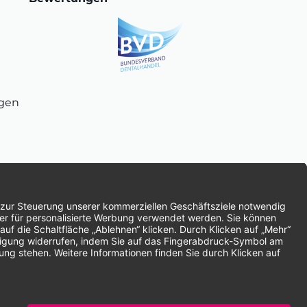
ngen
chnung
SEPA-Lastschrift
Vorkasse