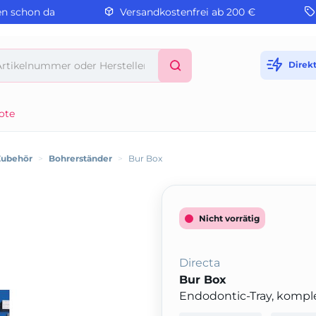
en schon da
Versandkostenfrei ab 200 €
Direk
ote
Zubehör
>
Bohrerständer
>
Bur Box
Nicht vorrätig
Directa
Bur Box
Endodontic-Tray, kompl