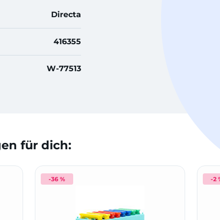
Directa
416355
W-77513
n für dich:
-36 %
-2