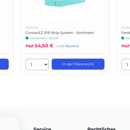
Directa
Dire
ContacEZ IPR Strip System - Sortiment
Fend
Herstellernr: 32008
He
nur
54,50 €
nur
statt
85,60 €
In den Warenkorb
Service
Rechtliches