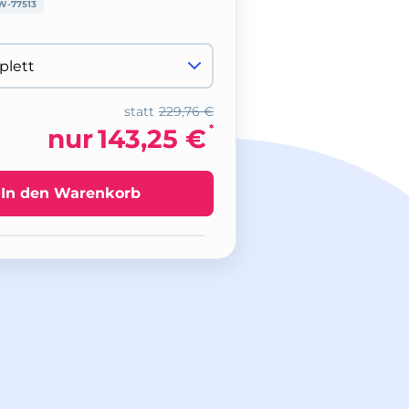
W-77513
statt
229,76 €
*
nur
143,25 €
In den Warenkorb