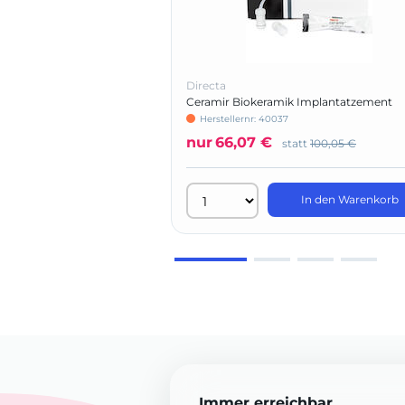
Directa
Ceramir Biokeramik Implantatzement
QuikCap
Herstellernr: 40037
nur
66,07 €
statt
100,05 €
In den Warenkorb
Immer erreichbar