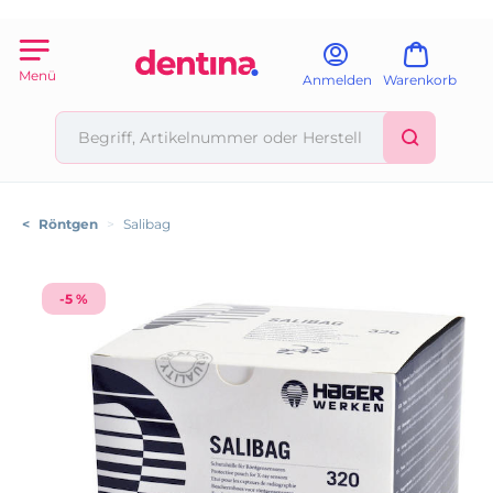
Menü
Anmelden
Warenkorb
<
Röntgen
>
Salibag
-5 %