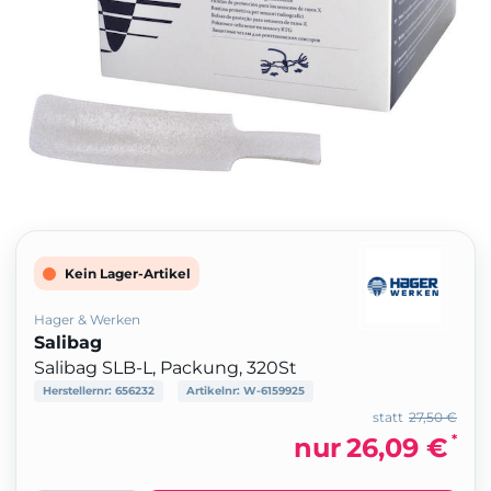
Kein Lager-Artikel
Hager & Werken
Salibag
Salibag SLB-L, Packung, 320St
Herstellernr:
656232
Artikelnr:
W-6159925
statt
27,50 €
*
nur
26,09 €