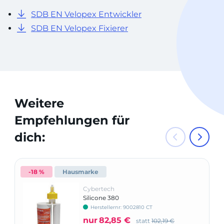
SDB EN Velopex Entwickler
SDB EN Velopex Fixierer
Weitere
Empfehlungen für
dich:
-18 %
Hausmarke
Cybertech
Silicone 380
Herstellernr: 9002810 CT
nur
82,85 €
statt
102,19 €