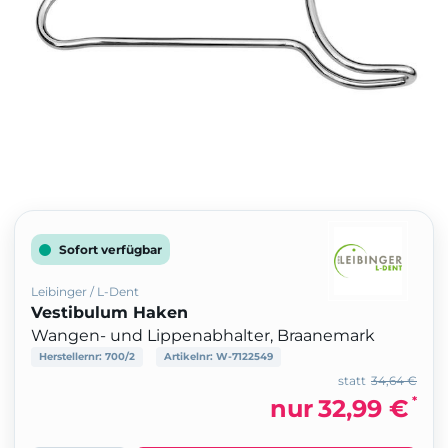
Sofort verfügbar
Leibinger / L-Dent
Vestibulum Haken
Wangen- und Lippenabhalter, Braanemark
Herstellernr:
700/2
Artikelnr:
W-7122549
statt
34,64 €
*
nur
32,99 €