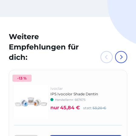
Weitere
Empfehlungen für
dich:
-13 %
Ivoclar
IPS Ivocolor Shade Dentin
Herstellernr: 667675
nur
45,84 €
statt
53,20 €