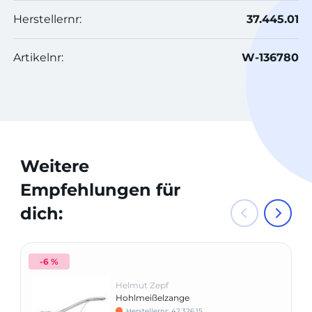
Herstellernr:
37.445.01
Artikelnr:
W-136780
Weitere
Empfehlungen für
dich:
-6 %
Helmut Zepf
Hohlmeißelzange
Herstellernr: 42.326.15