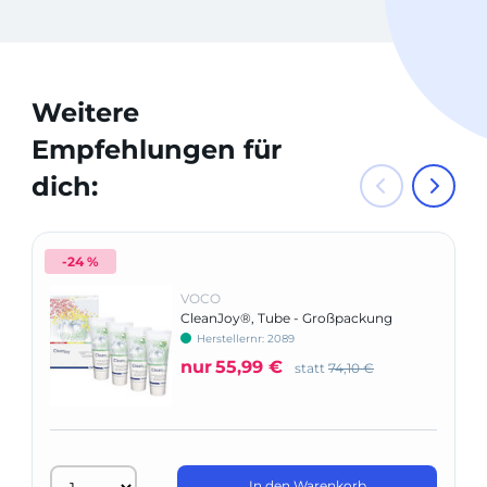
Weitere
Empfehlungen für
dich:
-24 %
VOCO
CleanJoy®, Tube - Großpackung
Herstellernr: 2089
nur
55,99 €
statt
74,10 €
In den Warenkorb