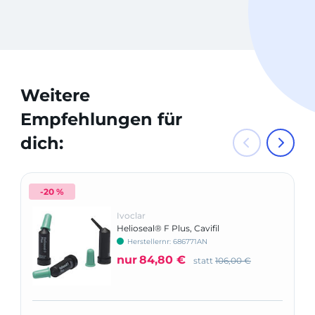
Weitere
Empfehlungen für
dich:
-20 %
Ivoclar
Helioseal® F Plus, Cavifil
Herstellernr: 686771AN
nur
84,80 €
statt
106,00 €