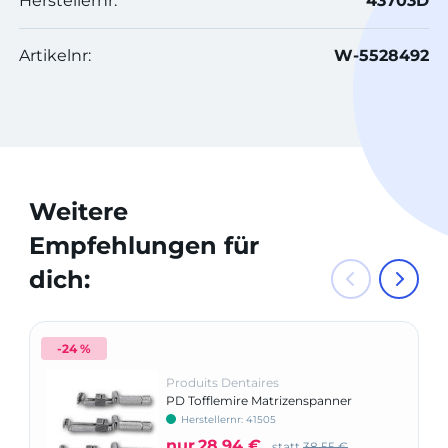
Herstellernr:
43703D
Artikelnr:
W-5528492
Weitere
Empfehlungen für
dich:
-24 %
Produits Dentaires
PD Tofflemire Matrizenspanner
Herstellernr: 41505
nur
28,94 €
statt
38,55 €