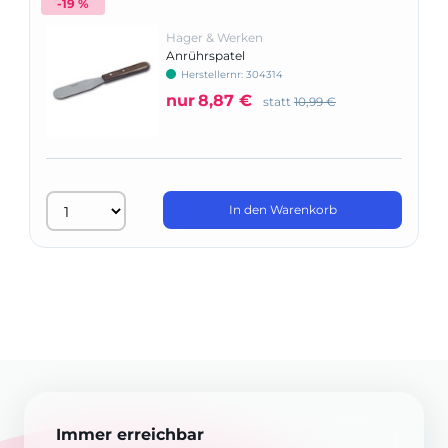
-19 %
Hager & Werken
Anrührspatel
Herstellernr: 304314
nur
8,87 €
statt
10,99 €
In den Warenkorb
Immer erreichbar