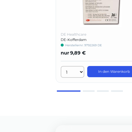
DE Healthcare
DE-Kofferdam
Herstellernr: 9792269 DE
nur
9,89 €
In den Warenkorb