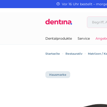
Vor 16 Uhr bestellt – morg
Dentalprodukte
Service
Angeb
Startseite
>
Restaurativ
>
Matrizen / K
Hausmarke