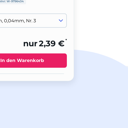
elnr:
W-9796434
*
nur
2,39 €
In den Warenkorb