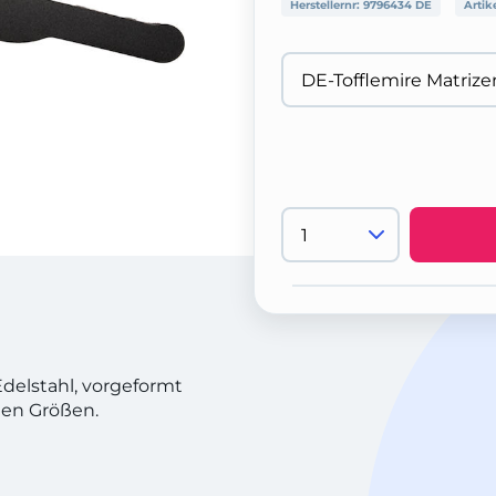
Herstellernr:
9796434 DE
Artik
delstahl, vorgeformt
nen Größen.