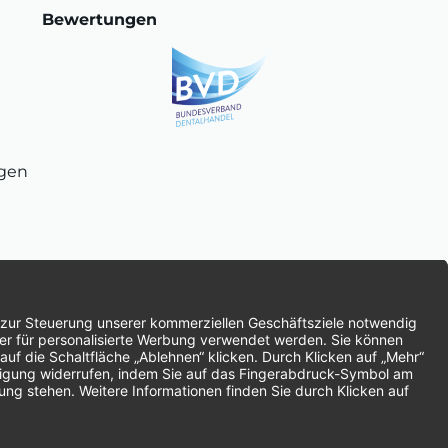
Bewertungen
ngen
chnung
SEPA-Lastschrift
Vorkasse