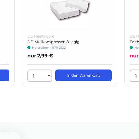
DE Healthcare
DE H
DE-Mullkompressen 8-lagig
Falt
Herstellernr: 979-2132
He
nur
2,99 €
nur
In den Warenkorb