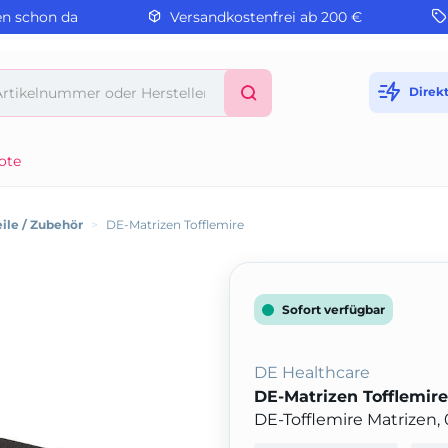
en schon da
Versandkostenfrei ab 200 €
Direk
ote
eile / Zubehör
>
DE-Matrizen Tofflemire
Sofort verfügbar
DE Healthcare
DE-Matrizen Tofflemire
DE-Tofflemire Matrizen, 