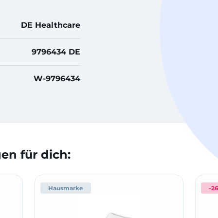
DE Healthcare
9796434 DE
W-9796434
n für dich:
Hausmarke
-2