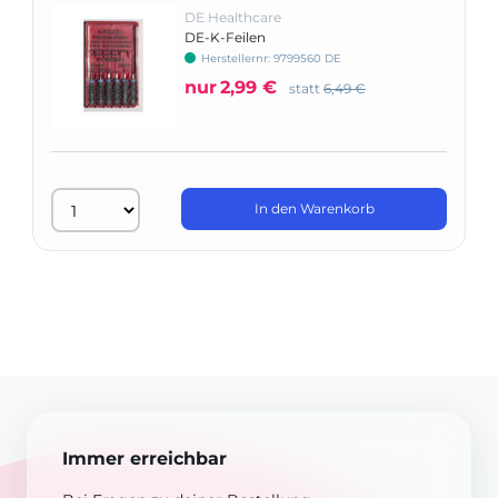
DE Healthcare
DE-K-Feilen
Herstellernr: 9799560 DE
nur
2,99 €
statt
6,49 €
In den Warenkorb
Immer erreichbar