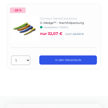
-23 %
Garrison Dental Solutions
G-Wedge™ - Nachfüllpackung
Herstellernr: GSWYL
nur
32,07 €
statt
42,00 €
In den Warenkorb