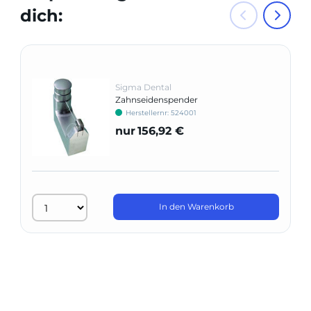
dich:
Sigma Dental
Zahnseidenspender
Herstellernr: 524001
nur
156,92 €
In den Warenkorb