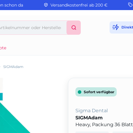
en schon da
Versandkostenfrei ab 200 €
Direk
ote
>
SIGMAdam
Sofort verfügbar
Sigma Dental
SIGMAdam
Heavy, Packung 36 Blatt