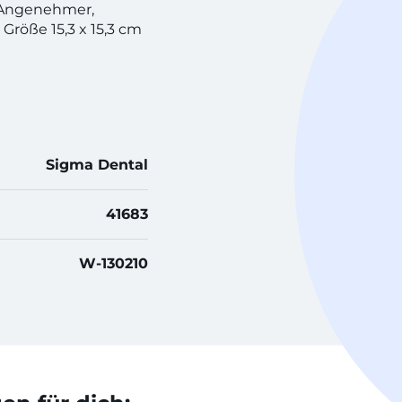
. Angenehmer,
 Größe 15,3 x 15,3 cm
Sigma Dental
41683
W-130210