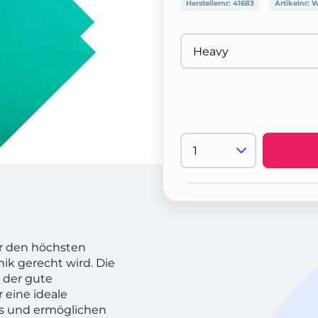
Herstellernr:
41683
Artikelnr:
W
er den höchsten
k gerecht wird. Die
 der gute
 eine ideale
es und ermöglichen