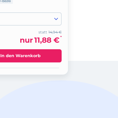
-130210
statt
14,94 €
*
nur
11,88 €
In den Warenkorb