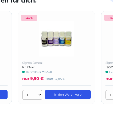
n für dich:
-33 %
-1
Sigma Dental
Sigm
KnitTrax
ISOD
Herstellernr: 707570
He
nur
9,90 €
nur
statt
14,85 €
In den Warenkorb