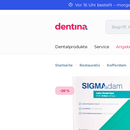
Vor 16 Uhr bestellt – morg
Dentalprodukte
Service
Angeb
Startseite
>
Restaurativ
>
Kofferdam
-20 %