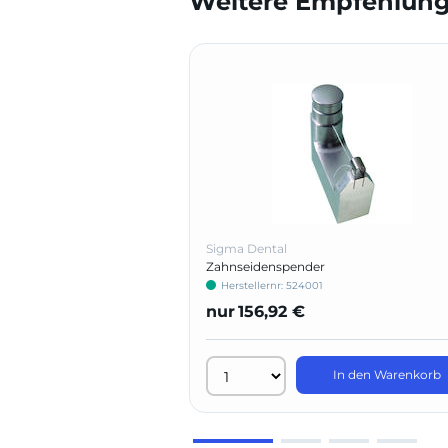
Weitere Empfehlunge
Sigma Dental
Zahnseidenspender
Herstellernr: 524001
nur
156,92 €
In den Warenkorb