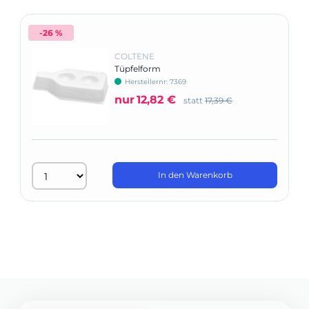
-26 %
COLTENE
Tüpfelform
Herstellernr: 7369
nur
12,82 €
statt
17,39 €
In den Warenkorb