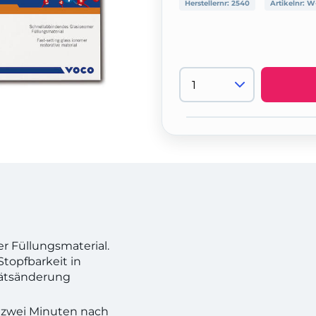
Herstellernr:
2540
Artikelnr:
W-
 Füllungsmaterial.
topfbarkeit in
tätsänderung
r zwei Minuten nach