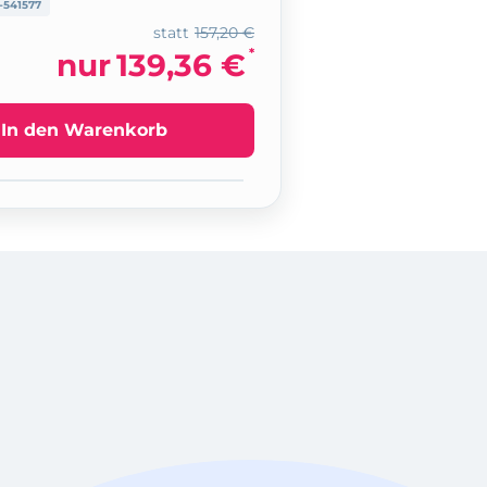
541577
statt
157,20 €
*
nur
139,36 €
In den Warenkorb