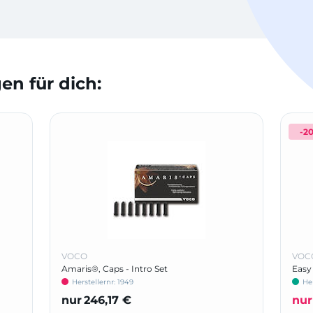
n für dich:
-2
VOCO
VOC
Amaris®, Caps - Intro Set
Easy
Herstellernr: 1949
Her
nur
246,17 €
nur