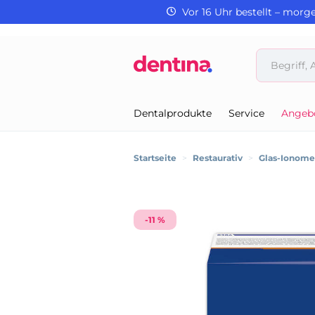
Vor 16 Uhr bestellt – morg
Dentalprodukte
Service
Angeb
Startseite
>
Restaurativ
>
Glas-Ionom
-11 %