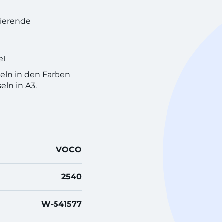
zierende
el
seln in den Farben
eln in A3.
VOCO
2540
W-541577