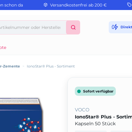
en schon da
Versandkostenfrei ab 200 €
Direk
ote
er-Zemente
>
IonoStar® Plus - Sortiment
Sofort verfügbar
VOCO
IonoStar® Plus - Sorti
Kapseln 50 Stück