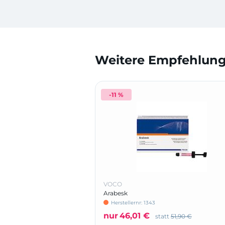
Weitere Empfehlunge
-11 %
VOCO
Arabesk
Herstellernr: 1343
nur
46,01 €
statt
51,90 €