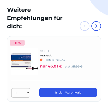
Weitere
Empfehlungen für
dich:
-11 %
VOCO
Arabesk
Herstellernr: 1343
nur
46,01 €
statt
51,90 €
In den Warenkorb