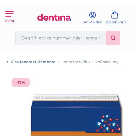
Menü
Anmelden
Warenkorb
<
Glas-Ionomer-Zemente
>
IonoStar® Plus - Großpackung
-11 %