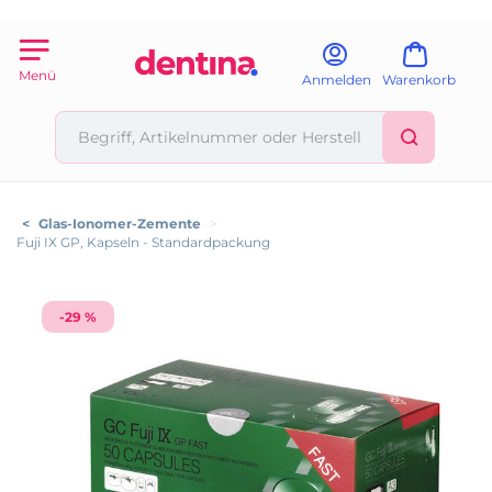
Menü
Anmelden
Warenkorb
<
Glas-Ionomer-Zemente
>
Fuji IX GP, Kapseln - Standardpackung
-29 %