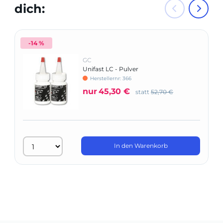
dich:
-14 %
GC
Unifast LC - Pulver
Herstellernr: 366
nur
45,30 €
statt
52,70 €
In den Warenkorb