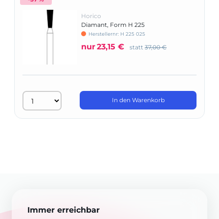
Horico
Diamant, Form H 225
Herstellernr: H 225 025
nur
23,15 €
statt
37,00 €
In den Warenkorb
Immer erreichbar