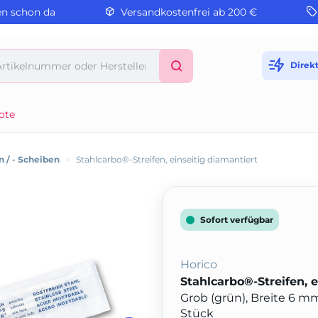
en schon da
Versandkostenfrei ab 200 €
Direk
ote
n / - Scheiben
>
Stahlcarbo®-Streifen, einseitig diamantiert
Sofort verfügbar
Horico
Stahlcarbo®-Streifen, e
Grob (grün), Breite 6 m
Stück