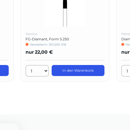
Horico
Hori
FG-Diamant, Form S 250
Diam
Herstellernr: SFG250 018
He
nur
22,00 €
nur
In den Warenkorb