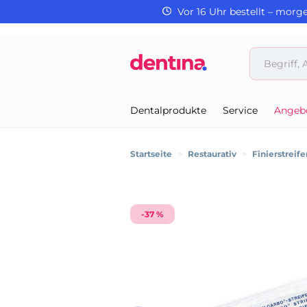
Vor 16 Uhr bestellt – morg
Dentalprodukte
Service
Angeb
Startseite
>
Restaurativ
>
Finierstreife
-37 %