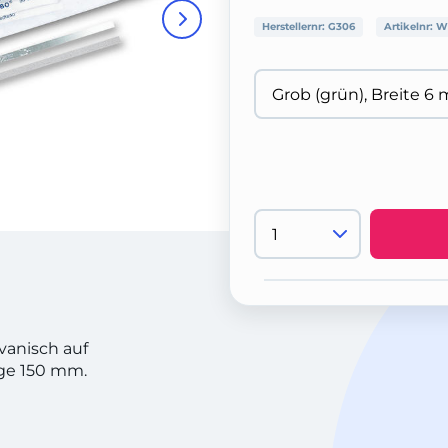
Herstellernr:
G306
Artikelnr:
W
vanisch auf
nge 150 mm.