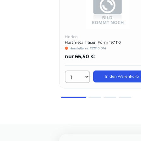
Horico
Hartmetallfräser, Form 197 110
Herstellernr: 197110 014
nur
66,50 €
In den Warenkorb