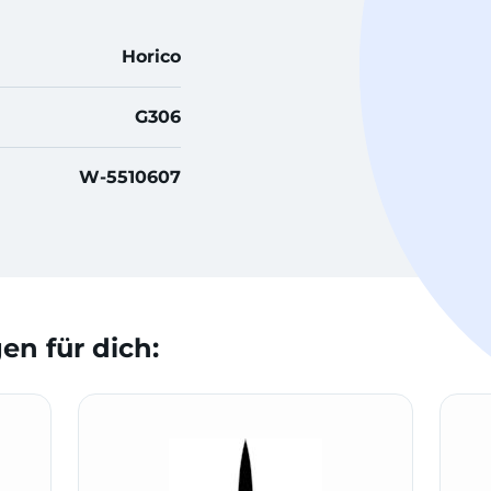
Horico
G306
W-5510607
n für dich: