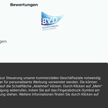
Bewertungen
ngen
chnung
SEPA-Lastschrift
Vorkasse