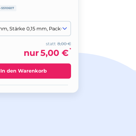
-5510607
statt
8,00 €
*
nur
5,00 €
In den Warenkorb