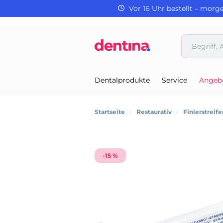
Vor 16 Uhr bestellt – morg
Dentalprodukte
Service
Angeb
Startseite
>
Restaurativ
>
Finierstreife
-15 %