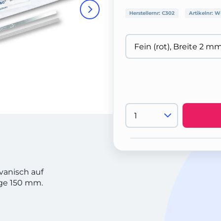
Herstellernr:
C302
Artikelnr:
W
vanisch auf
nge 150 mm.