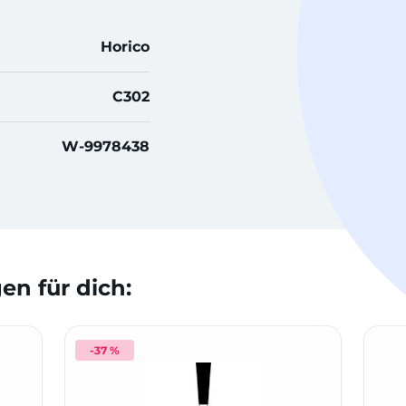
Horico
C302
W-9978438
n für dich:
-37 %