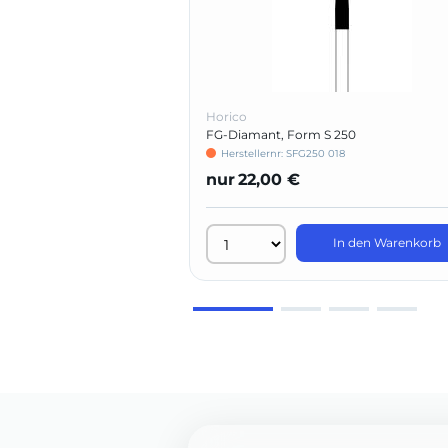
Horico
FG-Diamant, Form S 250
Herstellernr: SFG250 018
nur
22,00 €
In den Warenkorb