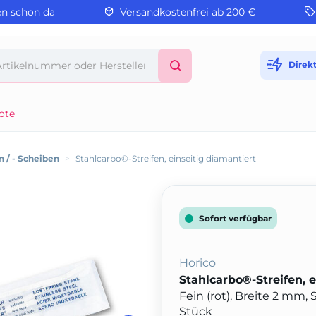
en schon da
Versandkostenfrei ab 200 €
Direk
ote
n / - Scheiben
>
Stahlcarbo®-Streifen, einseitig diamantiert
Sofort verfügbar
Horico
Stahlcarbo®-Streifen, e
Fein (rot), Breite 2 mm
Stück