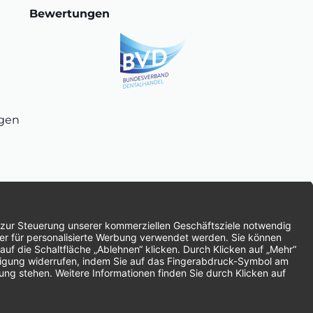
Bewertungen
ngen
chnung
SEPA-Lastschrift
Vorkasse