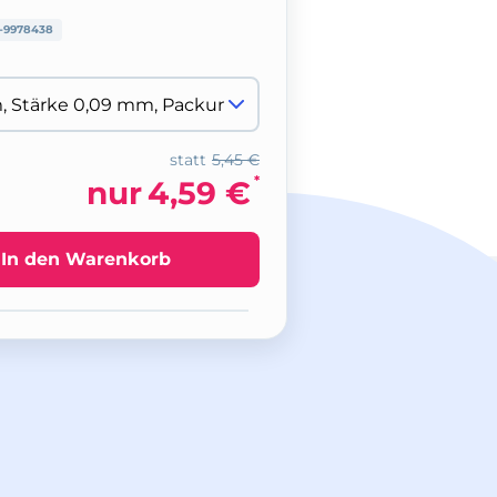
-9978438
statt
5,45 €
*
nur
4,59 €
In den Warenkorb