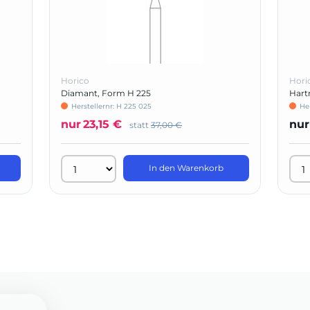
Horico
Hori
Diamant, Form H 225
Hartm
Herstellernr: H 225 025
Her
nur
23,15 €
nur
statt
37,00 €
In den Warenkorb