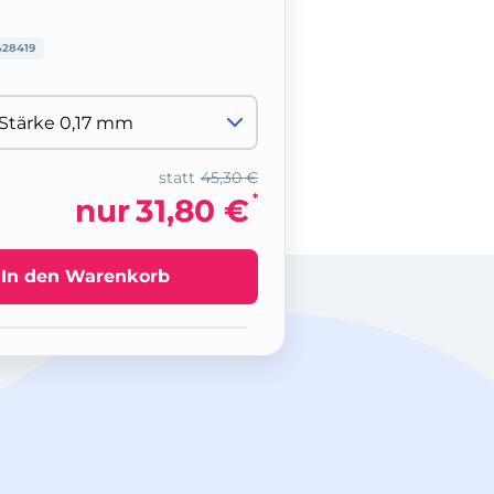
28419
statt
45,30 €
*
nur
31,80 €
In den Warenkorb