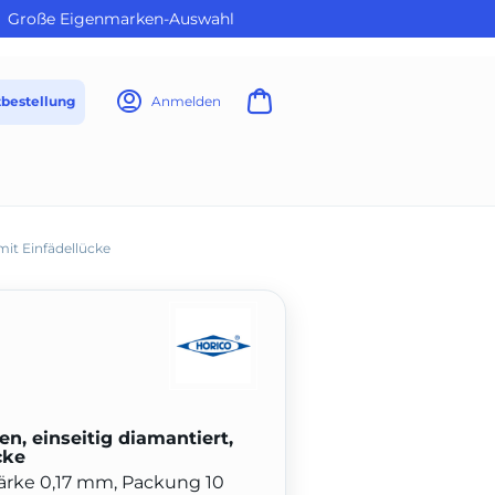
Große Eigenmarken-Auswahl
tbestellung
Anmelden
mit Einfädellücke
en, einseitig diamantiert,
cke
tärke 0,17 mm, Packung 10