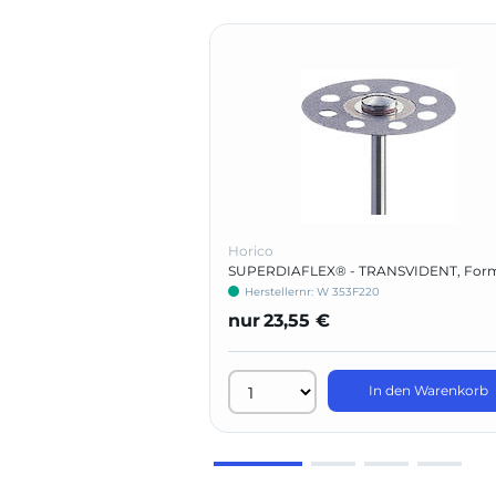
Horico
SUPERDIAFLEX® - TRANSVIDENT, For
353 F
Herstellernr: W 353F220
nur
23,55 €
In den Warenkorb