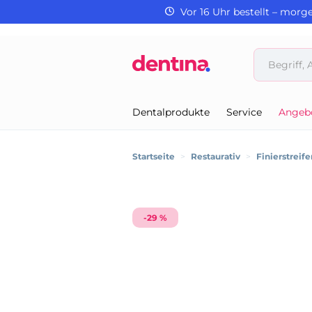
Vor 16 Uhr bestellt – morg
Dentalprodukte
Service
Angeb
Startseite
>
Restaurativ
>
Finierstreife
-29 %