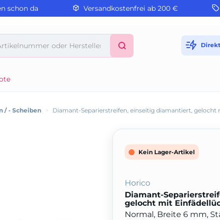
en schon da
Versandkostenfrei ab 200 €
Direk
ote
n / - Scheiben
>
Diamant-Separierstreifen, einseitig diamantiert, gelocht 
Kein Lager-Artikel
Horico
Diamant-Separierstreif
gelocht mit Einfädellü
Normal, Breite 6 mm, S