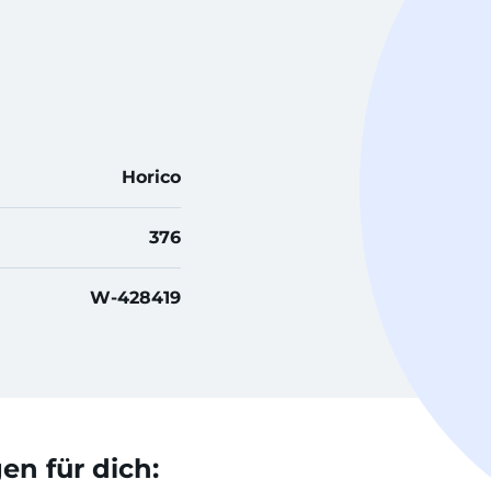
Horico
376
W-428419
n für dich: