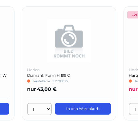
-21
Horico
Hori
m W
Diamant, Form H 199 C
Hart
Herstellernr: H 199C025
Her
nur
43,00 €
nur
In den Warenkorb