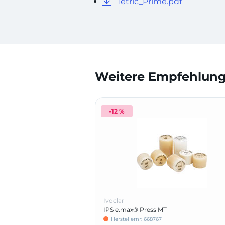
Tetric_Prime.pdf
Weitere Empfehlunge
-12 %
Ivoclar
IPS e.max® Press MT
Herstellernr: 668767