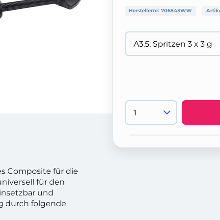
Herstellernr:
706843WW
Artik
des Composite für die
universell für den
insetzbar und
ng durch folgende