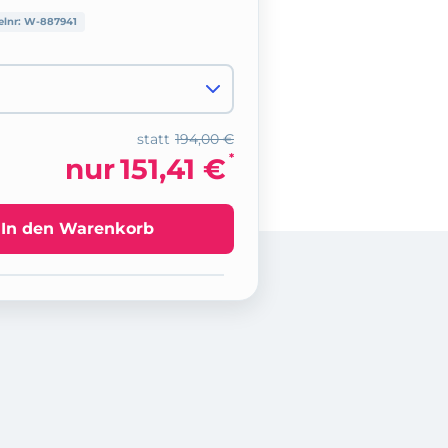
elnr:
W-887941
statt
194,00 €
*
nur
151,41 €
In den Warenkorb