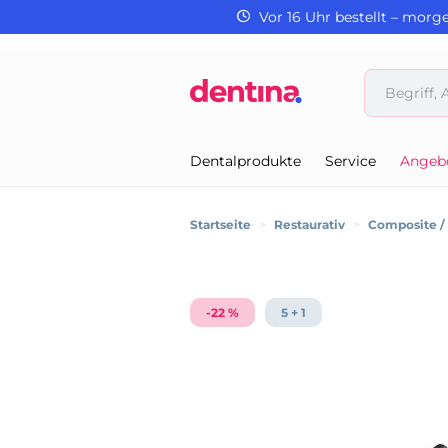
Vor 16 Uhr bestellt – morg
Dentalprodukte
Service
Angeb
Startseite
>
Restaurativ
>
Composite 
-22 %
5 + 1