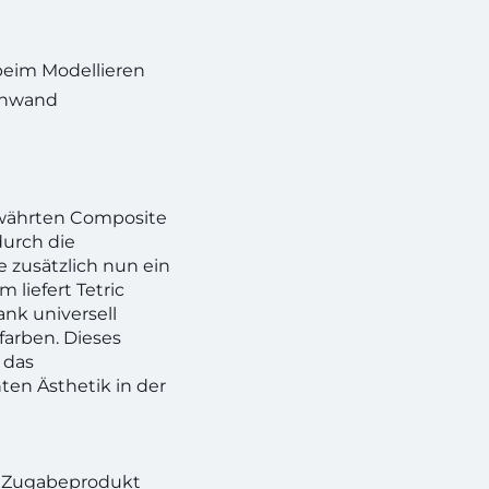
beim Modellieren
tenwand
ewährten Composite
durch die
 zusätzlich nun ein
 liefert Tetric
nk universell
farben. Dieses
 das
ten Ästhetik in der
n! Zugabeprodukt