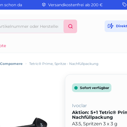
en schon da
Versandkostenfrei ab 200 €
Direk
ote
/ Compomere
>
Tetric® Prime, Spritze - Nachfüllpackung
Sofort verfügbar
Ivoclar
Aktion: 5+1 Tetric® Prim
Nachfüllpackung
A3.5, Spritzen 3 x 3 g