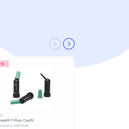
0 %
-20 %
ar
Ivoclar
seal® F Plus, Cavifil
IvoBase® Hybrid Kit
rstellernr: 686771AN
Herstellernr: 628883AN