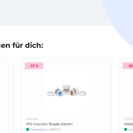
n für dich:
-13 %
-2
Ivoclar
Ivocl
IPS Ivocolor Shade Dentin
Helio
Herstellernr: 667675
He