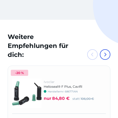
Weitere
Empfehlungen für
dich:
-20 %
Ivoclar
Helioseal® F Plus, Cavifil
Herstellernr: 686771AN
nur
84,80 €
statt
106,00 €