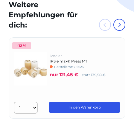
Weitere
Empfehlungen für
dich:
-12 %
Ivoclar
IPS e.max® Press MT
Herstellernr: 716624
nur
121,45 €
statt
139,50 €
In den Warenkorb