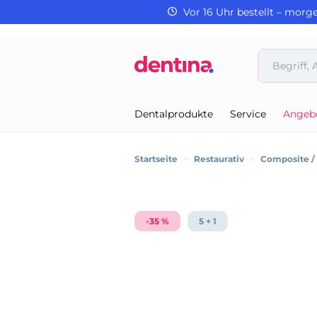
Vor 16 Uhr bestellt – morg
Dentalprodukte
Service
Angeb
Startseite
>
Restaurativ
>
Composite 
-35 %
5 + 1