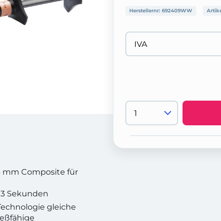
Herstellernr:
692409WW
Artik
 4 mm Composite für
b 3 Sekunden
Technologie gleiche
ießfähige