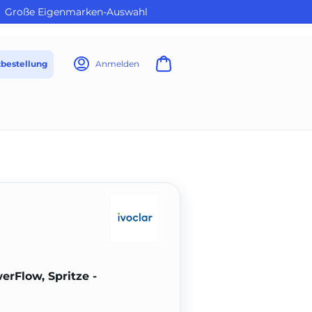
Große Eigenmarken-Auswahl
tbestellung
Anmelden
erFlow, Spritze -