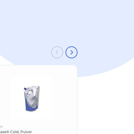
-23 %
ar
Ivoclar
ase® Cold, Pulver
SR Nexco® Paste Margi