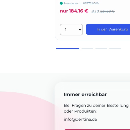
Nachfüllpackung
Herstellernr: 663721WW
nur
184,16 €
statt
231,50 €
In den Warenkorb
Immer erreichbar
Bei Fragen zu deiner Bestellung
oder Produkten:
info@dentina.de