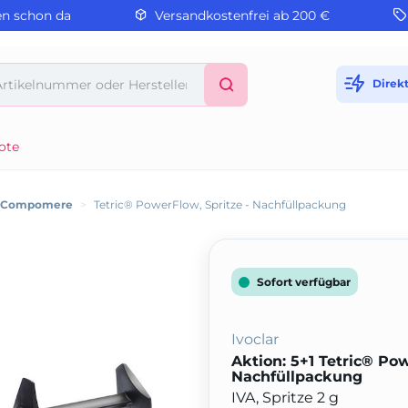
en schon da
Versandkostenfrei ab 200 €
Direk
ote
/ Compomere
>
Tetric® PowerFlow, Spritze - Nachfüllpackung
Sofort verfügbar
Ivoclar
Aktion: 5+1 Tetric® Pow
Nachfüllpackung
IVA, Spritze 2 g