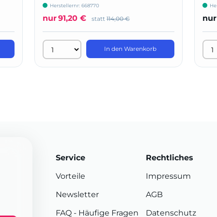
Herstellernr: 668770
Her
nur
91,20 €
nur
statt
114,00 €
In den Warenkorb
Service
Rechtliches
Vorteile
Impressum
Newsletter
AGB
FAQ
- Häufige Fragen
Datenschutz