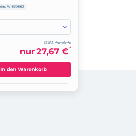
elnr:
W-830883
statt
42,65 €
*
nur
27,67 €
In den Warenkorb