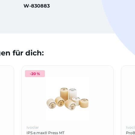
W-830883
n für dich:
-20 %
Ivoclar
Ivocl
IPS e.max® Press MT
ProB