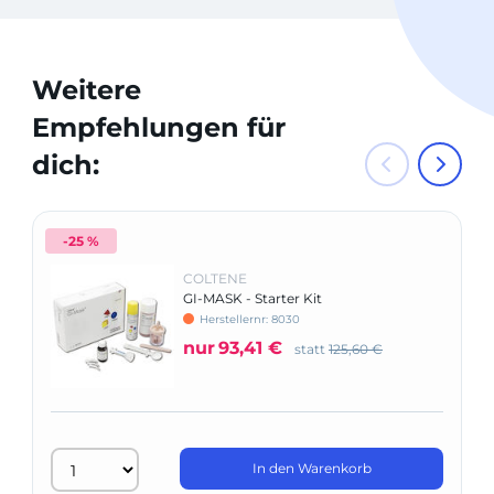
Weitere
Empfehlungen für
dich:
-25 %
COLTENE
GI-MASK - Starter Kit
Herstellernr: 8030
nur
93,41 €
statt
125,60 €
In den Warenkorb