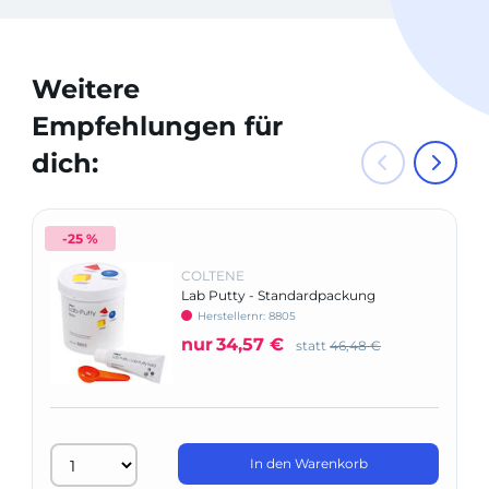
Weitere
Empfehlungen für
dich:
-25 %
COLTENE
Lab Putty - Standardpackung
Herstellernr: 8805
nur
34,57 €
statt
46,48 €
In den Warenkorb