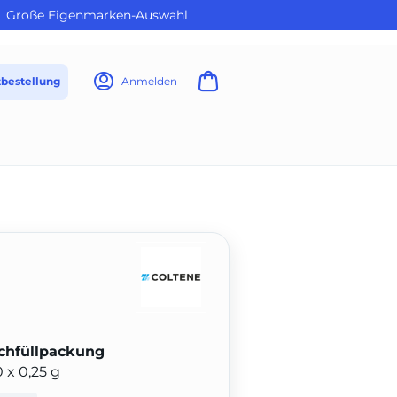
Große Eigenmarken-Auswahl
tbestellung
Anmelden
chfüllpackung
 x 0,25 g