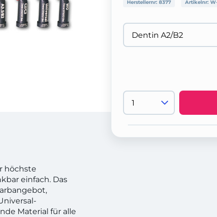
Herstellernr:
8377
Artikelnr:
W-
r höchste
kbar einfach. Das
Farbangebot,
niversal-
de Material für alle