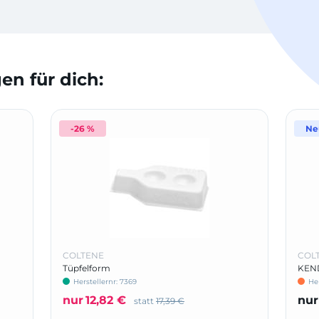
n für dich:
-26 %
Ne
COLTENE
COL
Tüpfelform
KEND
Herstellernr: 7369
He
nur
12,82 €
nur
statt
17,39 €