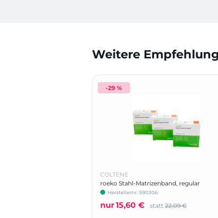
Weitere Empfehlunge
-29 %
COLTENE
roeko Stahl-Matrizenband, regular
Herstellernr: 590306
nur
15,60 €
statt
22,09 €