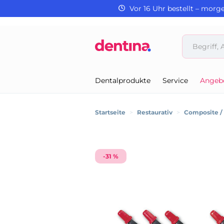
Vor 16 Uhr bestellt – morg
Dentalprodukte
Service
Angeb
Startseite
>
Restaurativ
>
Composite 
-31 %