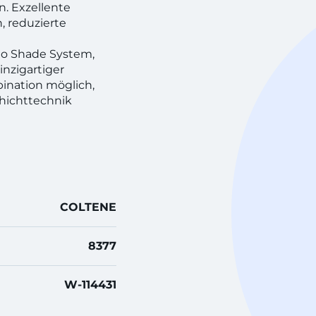
. Exzellente
, reduzierte
uo Shade System,
inzigartiger
bination möglich,
chichttechnik
COLTENE
8377
W-114431