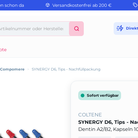
en schon da
Versandkostenfrei ab 200 €
Direk
ote
/ Compomere
>
SYNERGY D6, Tips - Nachfüllpackung
Sofort verfügbar
COLTENE
SYNERGY D6, Tips - Na
Dentin A2/B2, Kapseln 10