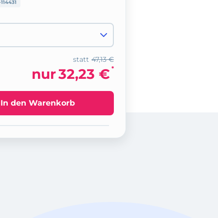
114431
statt
47,13 €
*
nur
32,23 €
In den Warenkorb