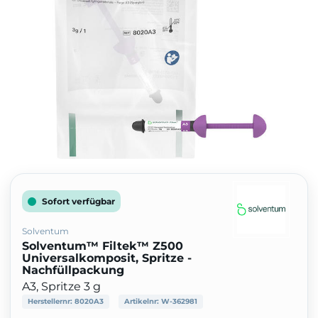
Sofort verfügbar
Solventum
Solventum™ Filtek™ Z500
Universalkomposit, Spritze -
Nachfüllpackung
A3, Spritze 3 g
Herstellernr:
8020A3
Artikelnr:
W-362981