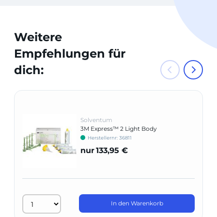
Weitere
Empfehlungen für
dich:
Solventum
3M Express™ 2 Light Body
Herstellernr: 36811
nur
133,95 €
In den Warenkorb