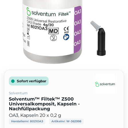
Sofort verfügbar
Solventum
Solventum™ Filtek™ Z500
Universalkomposit, Kapseln -
Nachfüllpackung
OA3, Kapseln 20 x 0,2 g
Herstellernr:
8021OA3
Artikelnr:
W-362998