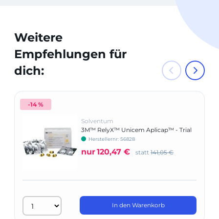
Weitere
Empfehlungen für
dich:
-14 %
Solventum
3M™ RelyX™ Unicem Aplicap™ - Trial
Pack
Herstellernr: 56828
nur
120,47 €
statt
141,05 €
In den Warenkorb