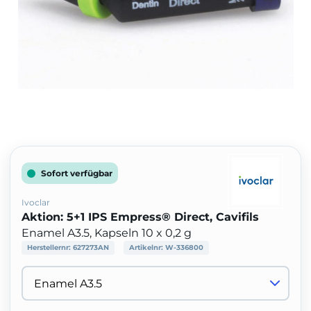
Sofort verfügbar
Ivoclar
Aktion: 5+1 IPS Empress® Direct, Cavifils
Enamel A3.5, Kapseln 10 x 0,2 g
Herstellernr:
627273AN
Artikelnr:
W-336800