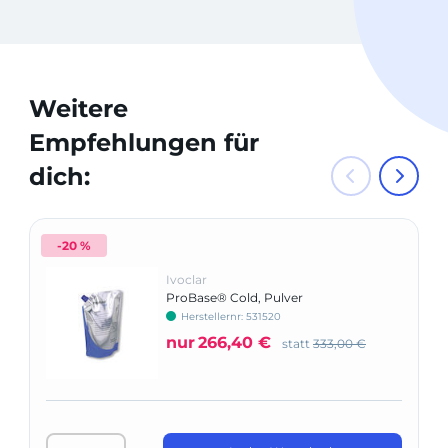
Weitere
Empfehlungen für
dich:
-20 %
Ivoclar
ProBase® Cold, Pulver
Herstellernr: 531520
nur
266,40 €
statt
333,00 €