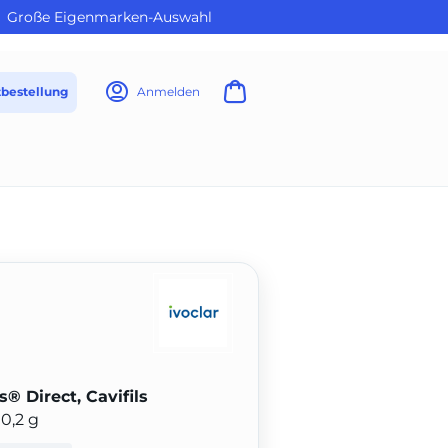
Große Eigenmarken-Auswahl
tbestellung
Anmelden
® Direct, Cavifils
0,2 g