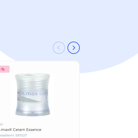
0 %
-20 %
ar
Ivoclar
e.max® Ceram Essence
SR Ivocron® Hot Liquid
rstellernr: 597027
Herstellernr: 550082AN