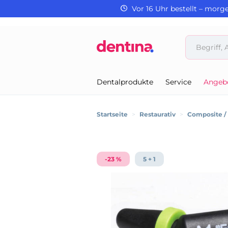
Vor 16 Uhr bestellt – morg
Dentalprodukte
Service
Angeb
Startseite
>
Restaurativ
>
Composite 
-23 %
5 + 1