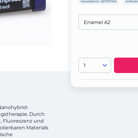
Herstellernr:
627271AN
Artikel
 Nanohybrid-
ngstherapie. Durch
t, Fluoreszenz und
lierbaren Materials
tische