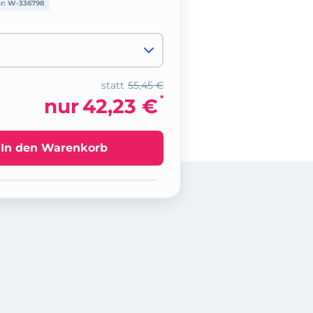
nr:
W-336798
statt
55,45 €
*
nur
42,23 €
In den Warenkorb