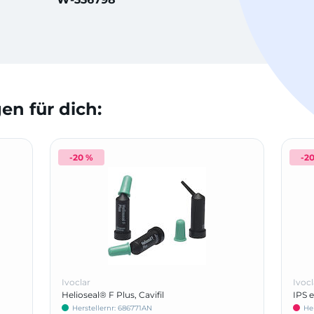
n für dich:
-20 %
-2
Ivoclar
Ivocl
Helioseal® F Plus, Cavifil
IPS 
Herstellernr: 686771AN
He