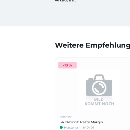
Weitere Empfehlunge
-13 %
Ivoclar
SR Nexco® Paste Margin
Herstellernr: 640401