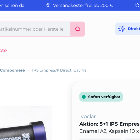
en schon da
Versandkostenfrei ab 200 €
Direk
ote
/ Compomere
>
IPS Empress® Direct, Cavifils
Sofort verfügbar
Ivoclar
Aktion: 5+1 IPS Empress
Enamel A2, Kapseln 10 x 