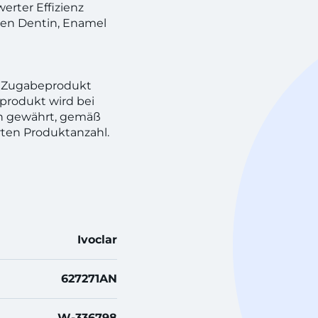
rter Effizienz
rben Dentin, Enamel
n! Zugabeprodukt
produkt wird bei
h gewährt, gemäß
rten Produktanzahl.
Ivoclar
627271AN
W-336798