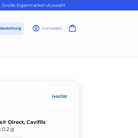
Große Eigenmarken-Auswahl
tbestellung
Anmelden
® Direct, Cavifils
 0,2 g