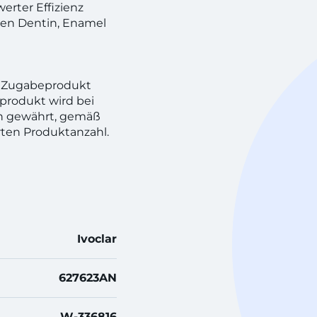
rter Effizienz
rben Dentin, Enamel
n! Zugabeprodukt
produkt wird bei
h gewährt, gemäß
rten Produktanzahl.
Ivoclar
627623AN
W-336816