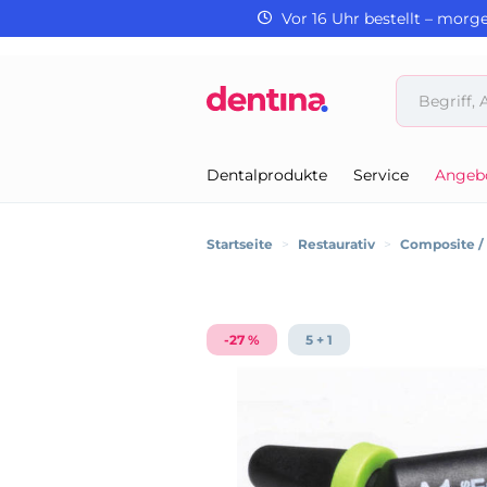
Vor 16 Uhr bestellt – morg
Dentalprodukte
Service
Angeb
Startseite
>
Restaurativ
>
Composite 
-27 %
5 + 1