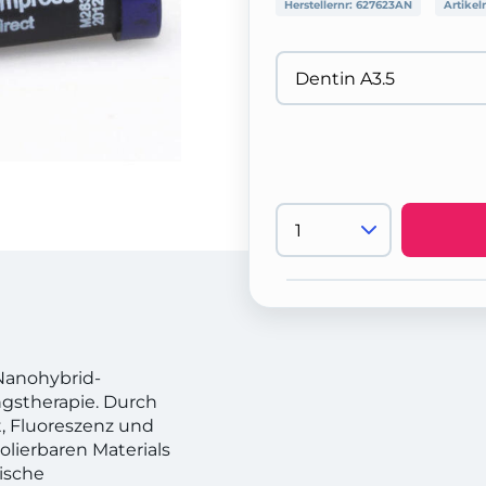
Herstellernr:
627623AN
Artikel
 Nanohybrid-
ngstherapie. Durch
t, Fluoreszenz und
lierbaren Materials
tische