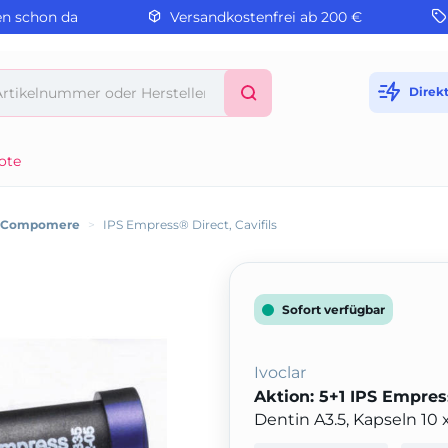
en schon da
Versandkostenfrei ab 200 €
Direk
ote
/ Compomere
>
IPS Empress® Direct, Cavifils
Sofort verfügbar
Ivoclar
Aktion: 5+1 IPS Empress
Dentin A3.5, Kapseln 10 x