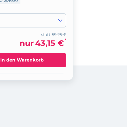
nr:
W-336816
statt
59,25 €
*
nur
43,15 €
In den Warenkorb