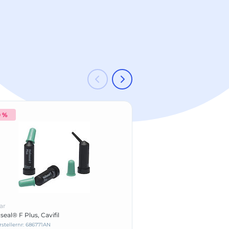
0 %
-20 %
ar
Ivoclar
seal® F Plus, Cavifil
IvoBase® Hybrid Kit
rstellernr: 686771AN
Herstellernr: 628883AN