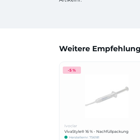
Weitere Empfehlunge
-5 %
Ivoclar
VivaStyle® 16 % - Nachfüllpackung
Herstellernr: 756181