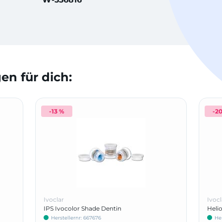
n für dich:
-13 %
-2
Ivoclar
Ivocl
IPS Ivocolor Shade Dentin
Helio
Herstellernr: 667676
He