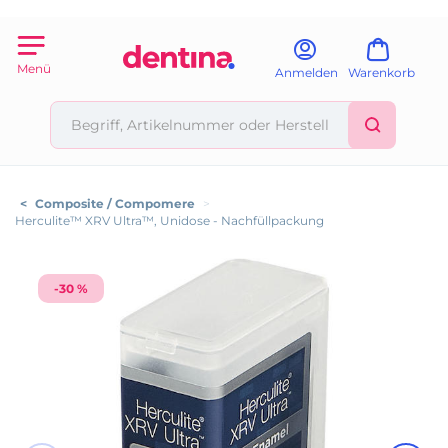
Menü
Anmelden
Warenkorb
<
Composite / Compomere
>
Herculite™ XRV Ultra™, Unidose - Nachfüllpackung
-30 %