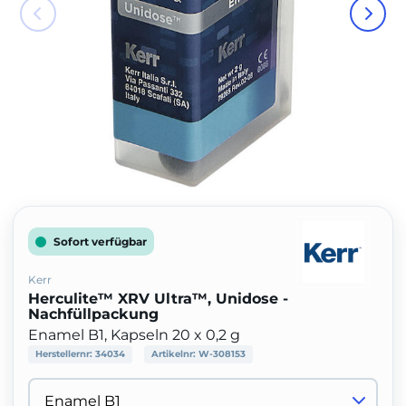
Sofort verfügbar
Kerr
Herculite™ XRV Ultra™, Unidose -
Nachfüllpackung
Enamel B1, Kapseln 20 x 0,2 g
Herstellernr:
34034
Artikelnr:
W-308153