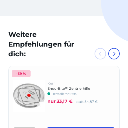
Weitere
Empfehlungen für
dich:
-39 %
Kerr
Endo-Bite™ Zentrierhilfe
Herstellernr: 1794
nur
33,17 €
statt
54,87 €