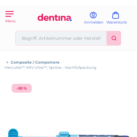
Menü
Anmelden
Warenkorb
<
Composite / Compomere
>
Herculite™ XRV Ultra™, Spritze - Nachfüllpackung
-30 %