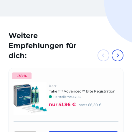
Weitere
Empfehlungen für
dich:
-38 %
Kerr
Take 1™ Advanced™ Bite Registration
Herstellernr: 34148
nur
41,96 €
statt
68,50 €