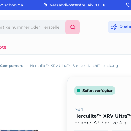
en schon da
Versandkostenfrei ab 200 €
Direk
ote
/ Compomere
>
Herculite™ XRV Ultra™, Spritze - Nachfüllpackung
Sofort verfügbar
Kerr
Herculite™ XRV Ultra™
Enamel A3, Spritze 4 g