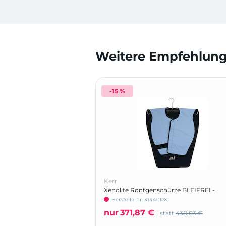
Weitere Empfehlunge
-15 %
Kerr
Xenolite Röntgenschürze BLEIFREI -
Panorama-Poncho
Herstellernr: 31440DX
nur
371,87 €
statt
438,03 €