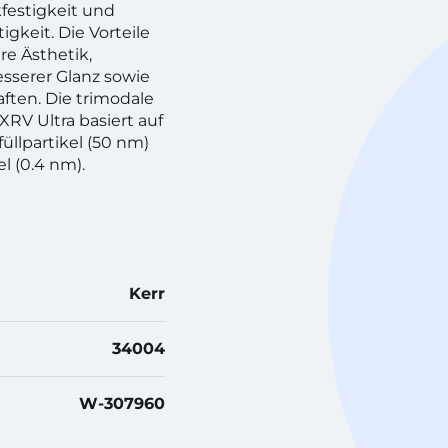
kfestigkeit und
gkeit. Die Vorteile
e Ästhetik,
esserer Glanz sowie
ten. Die trimodale
XRV Ultra basiert auf
üllpartikel (50 nm)
l (0.4 nm).
Kerr
34004
W-307960