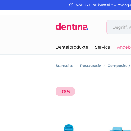
Vor 16 Uhr bestellt – morg
Dentalprodukte
Service
Angeb
Startseite
>
Restaurativ
>
Composite 
-30 %