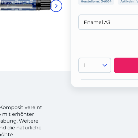
Herstellernr:
34004
Artikelnr:
 Komposit vereint
 mit erhöhter
habung. Weitere
d die natürliche
höhte