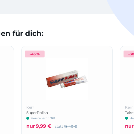
n für dich:
-45 %
-3
Kerr
Kerr
SuperPolish
Take
Herstellernr: 361
Her
nur
9,99 €
nur
statt
18,40 €