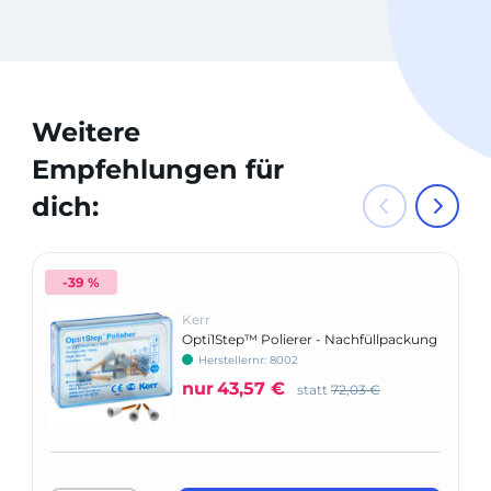
Weitere
Empfehlungen für
dich:
-39 %
Kerr
Opti1Step™ Polierer - Nachfüllpackung
Herstellernr: 8002
nur
43,57 €
statt
72,03 €