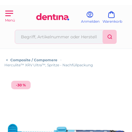
Menü
Anmelden
Warenkorb
<
Composite / Compomere
>
Herculite™ XRV Ultra™, Spritze - Nachfüllpackung
-30 %