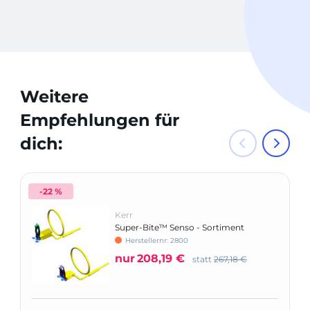
Weitere
Empfehlungen für
dich:
-22 %
Kerr
Super-Bite™ Senso - Sortiment
Herstellernr: 2800
nur
208,19 €
statt
267,18 €