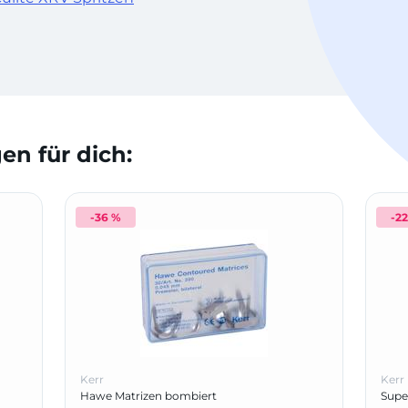
n für dich:
-36 %
-2
Kerr
Kerr
Hawe Matrizen bombiert
Supe