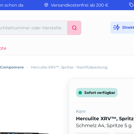
en schon da
Versandkostenfrei ab 200 €
Direk
ote
/ Compomere
>
Herculite XRV™, Spritze - Nachfüllpackung
Sofort verfügbar
Kerr
Herculite XRV™, Sprit
Schmelz A4, Spritze 5 g