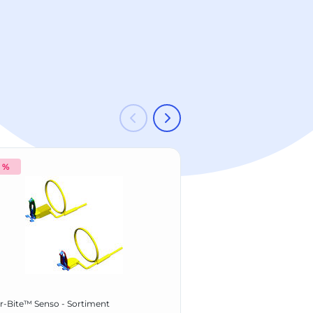
2 %
-45 %
Kerr
r-Bite™ Senso - Sortiment
SuperPolish