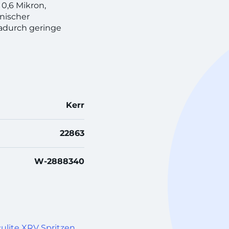
 0,6 Mikron,
nischer
 dadurch geringe
Kerr
22863
W-2888340
ulite XRV Spritzen