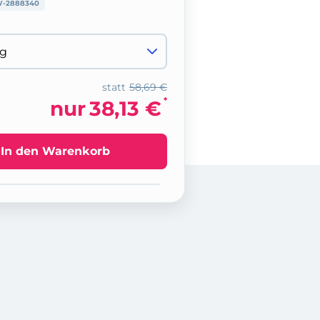
-2888340
statt
58,69 €
*
nur
38,13 €
In den Warenkorb