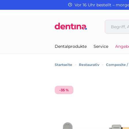
Vor 16 Uhr bestellt – morg
Dentalprodukte
Service
Angeb
Startseite
>
Restaurativ
>
Composite 
-35 %