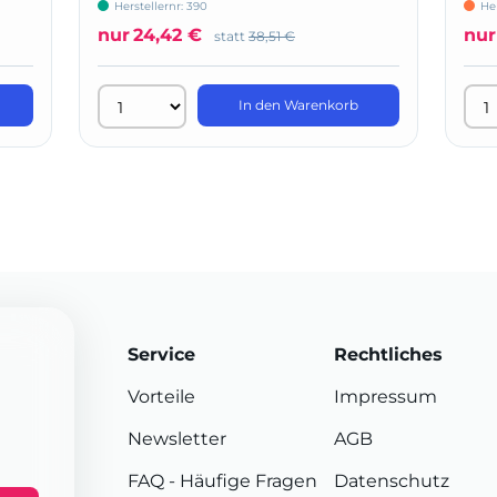
Herstellernr: 390
He
nur
24,42 €
nur
statt
38,51 €
In den Warenkorb
Service
Rechtliches
Vorteile
Impressum
Newsletter
AGB
FAQ
- Häufige Fragen
Datenschutz