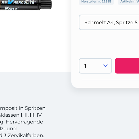
Herstellernr:
22863
Artikelnr:
W
mposit in Spritzen
ssen I, II, III, IV
ng. Hervorragende
lz- und
d 3 Zervikalfarben.