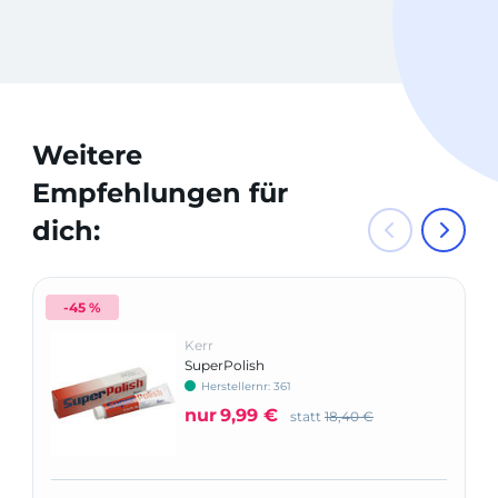
Weitere
Empfehlungen für
dich:
-45 %
Kerr
SuperPolish
Herstellernr: 361
nur
9,99 €
statt
18,40 €